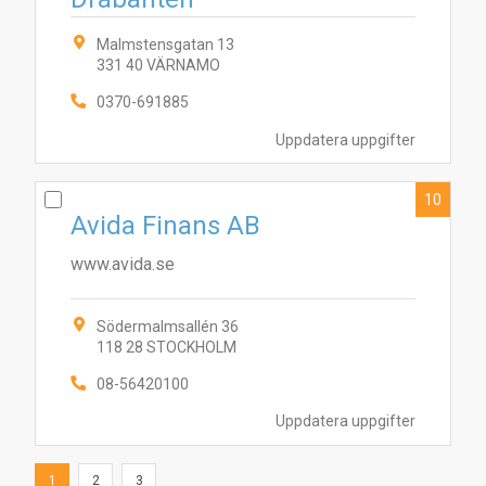
Malmstensgatan 13
331 40 VÄRNAMO
0370-691885
Uppdatera uppgifter
10
Avida Finans AB
www.avida.se
Södermalmsallén 36
118 28 STOCKHOLM
08-56420100
Uppdatera uppgifter
1
2
3