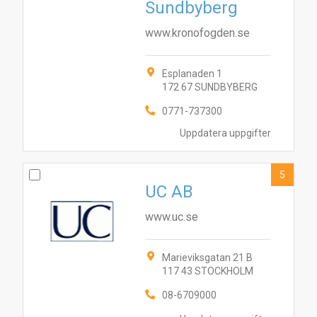
Sundbyberg
www.kronofogden.se
Esplanaden 1
172 67 SUNDBYBERG
0771-737300
Uppdatera uppgifter
5
UC AB
www.uc.se
10
1
2
4
5
8
7
6
9
3
Marieviksgatan 21 B
117 43 STOCKHOLM
08-6709000