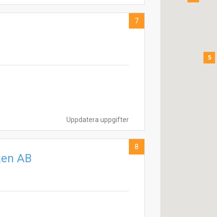
7
5
Uppdatera uppgifter
8
ken AB