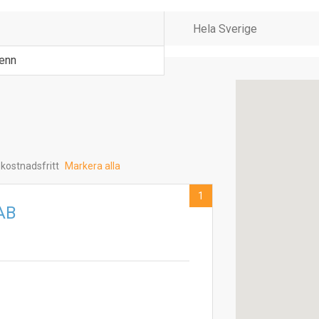
tenn
 kostnadsfritt
Markera alla
1
 AB