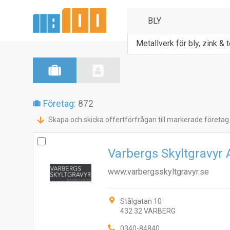
Metallverk för bly, zink & 
Företag:
872
Skapa och skicka offertförfrågan till markerade företag
Varbergs Skyltgravyr
www.varbergsskyltgravyr.se
Stålgatan 10
432 32 VARBERG
0340-84840