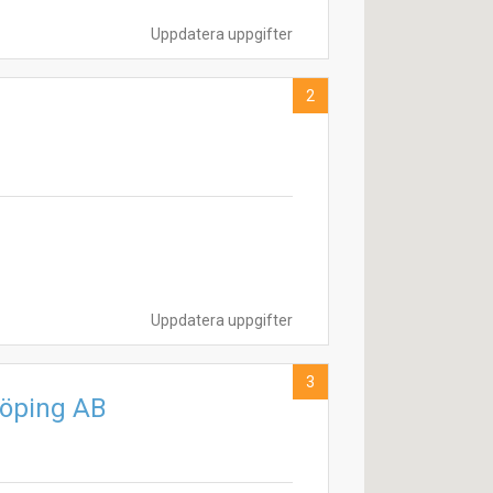
Uppdatera uppgifter
2
Uppdatera uppgifter
3
köping AB