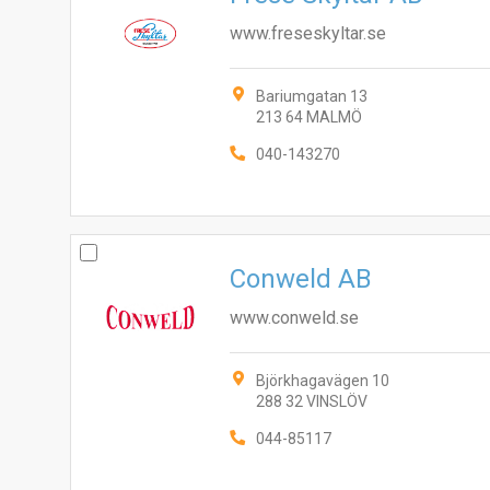
www.freseskyltar.se
Bariumgatan 13
213 64 MALMÖ
040-143270
Conweld AB
www.conweld.se
Björkhagavägen 10
288 32 VINSLÖV
044-85117