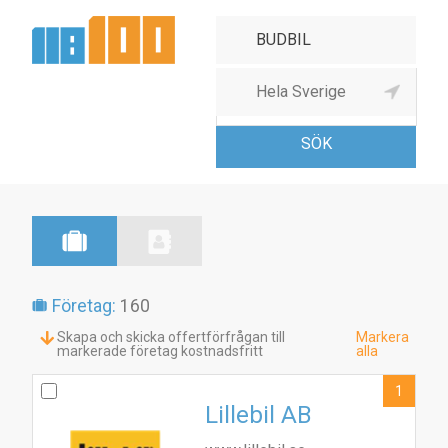
Budbils-, kurir- & andra
postför
Företag:
160
Skapa och skicka offertförfrågan till
Markera
markerade företag kostnadsfritt
alla
1
Lillebil AB