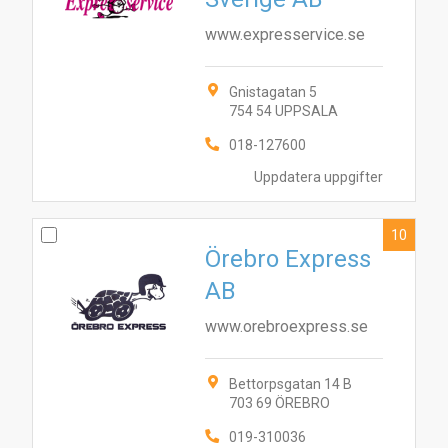
www.expresservice.se
Gnistagatan 5
754 54 UPPSALA
018-127600
Uppdatera uppgifter
10
Örebro Express
AB
www.orebroexpress.se
Bettorpsgatan 14 B
703 69 ÖREBRO
019-310036