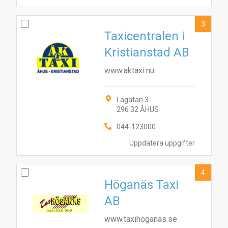
3
Taxicentralen i
Kristianstad AB
www.aktaxi.nu
Lägatan 3
296 32 ÅHUS
044-123000
Uppdatera uppgifter
4
Höganäs Taxi
AB
www.taxihoganas.se