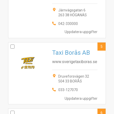
Järnvägsgatan 6
263 38 HÖGANÄS
042-330000
Uppdatera uppgifter
5
Taxi Borås AB
www.sverigetaxiboras.se
Druveforsvägen 32
504 33 BORÅS
033-127070
10
8
1
9
2
5
4
6
3
7
Uppdatera uppgifter
6