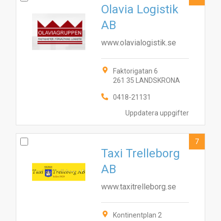
Olavia Logistik
AB
www.olavialogistik.se
Faktorigatan 6
261 35 LANDSKRONA
0418-21131
Uppdatera uppgifter
7
Taxi Trelleborg
AB
www.taxitrelleborg.se
Kontinentplan 2