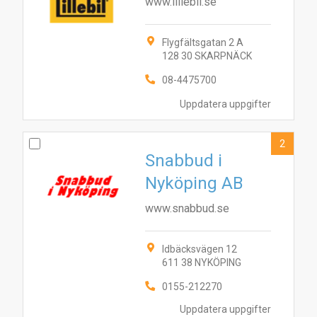
www.lillebil.se
Flygfältsgatan 2 A
128 30 SKARPNÄCK
08-4475700
Uppdatera uppgifter
2
Snabbud i
Nyköping AB
www.snabbud.se
Idbäcksvägen 12
611 38 NYKÖPING
0155-212270
Uppdatera uppgifter