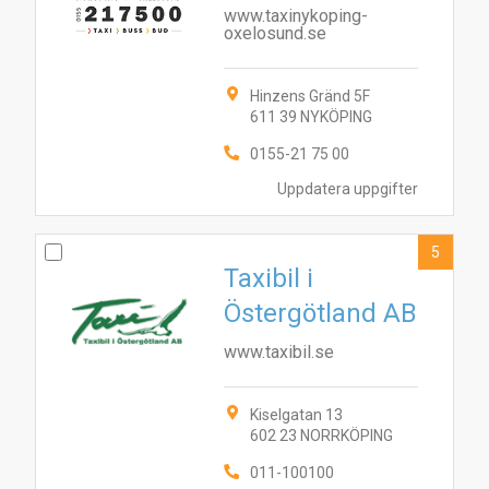
www.taxinykoping-
oxelosund.se
Hinzens Gränd 5F
611 39 NYKÖPING
0155-21 75 00
Uppdatera uppgifter
5
Taxibil i
Östergötland AB
www.taxibil.se
Kiselgatan 13
602 23 NORRKÖPING
2
10
1
3
011-100100
5
7
8
9
6