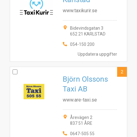
www.taxikurir.se
Bidevindsgatan 3
652 21 KARLSTAD
054-150 200
Uppdatera uppgifter
2
Björn Olssons
Taxi AB
www.are-taxi.se
Årevägen 2
837 51 ÅRE
0647-505 55