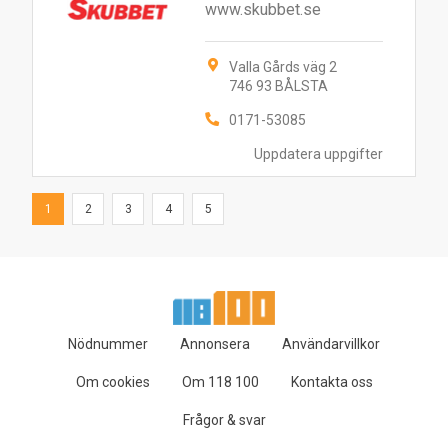
www.skubbet.se
Valla Gårds väg 2
746 93 BÅLSTA
0171-53085
Uppdatera uppgifter
1
2
3
4
5
Nödnummer
Annonsera
Användarvillkor
Om cookies
Om 118 100
Kontakta oss
Frågor & svar