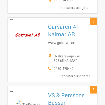
08-55245221
Uppdatera uppgifter
7
Garvaren 4 i
Kalmar AB
www.gotravel.se
Skalkarevägen 76
393 65 KALMAR
0480-475449
Uppdatera uppgifter
8
VS & Perssons
Bussar