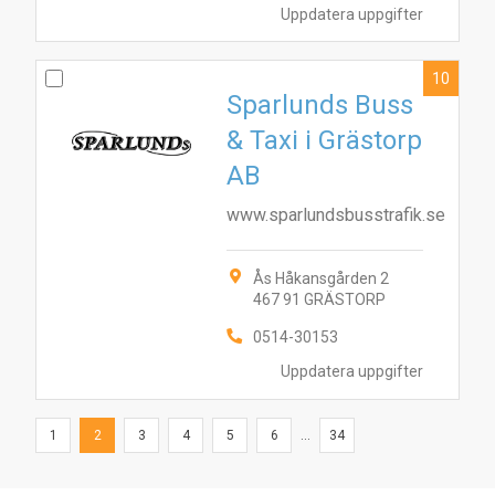
Uppdatera uppgifter
10
Sparlunds Buss
& Taxi i Grästorp
AB
www.sparlundsbusstrafik.se
Ås Håkansgården 2
467 91 GRÄSTORP
0514-30153
Uppdatera uppgifter
1
2
3
4
5
6
...
34