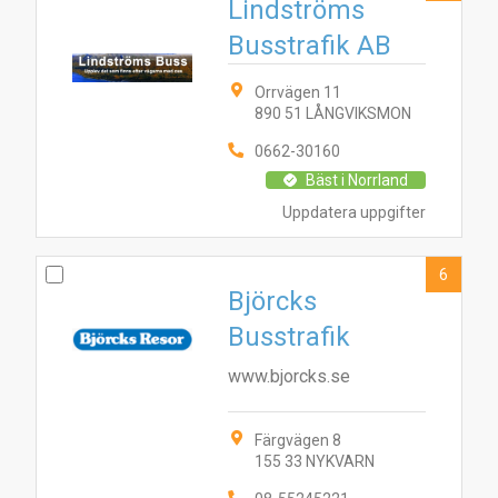
Lindströms
Busstrafik AB
Orrvägen 11
890 51 LÅNGVIKSMON
0662-30160
Bäst i Norrland
Uppdatera uppgifter
6
Björcks
5
Busstrafik
2
8
3
6
10
1
4
9
7
www.bjorcks.se
Färgvägen 8
155 33 NYKVARN