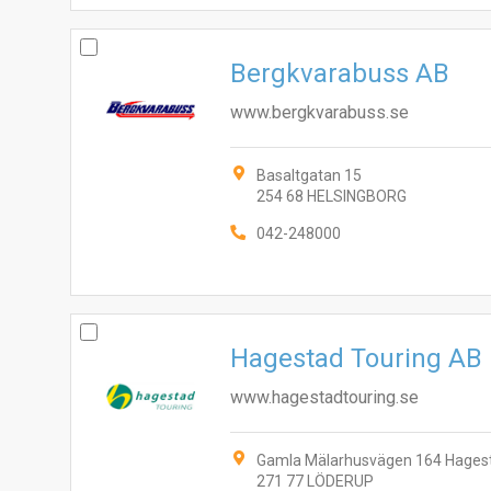
Bergkvarabuss AB
www.bergkvarabuss.se
Basaltgatan 15
254 68 HELSINGBORG
042-248000
Hagestad Touring AB
www.hagestadtouring.se
Gamla Mälarhusvägen 164 Hages
271 77 LÖDERUP