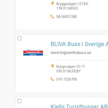
Bryggavägen 127 BV
178 31 EKERÖ
08-56051280
BLIVA Buss i Sverige 
www.lingmerthsbuss.se
Kungsvägen 15-17
595 51 MJÖLBY
010-1226700
Kjells Turistbussar AB