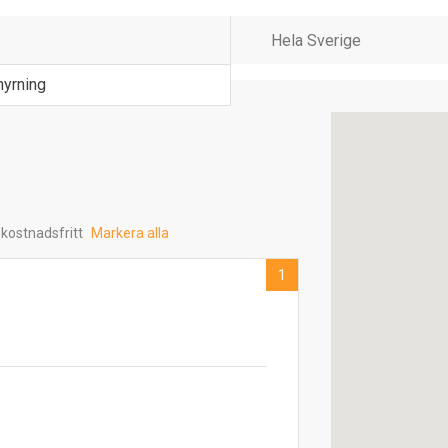
hyrning
 kostnadsfritt
Markera alla
1