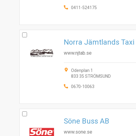
0411-524175
Norra Jämtlands Taxi
www.njtab.se
Odenplan 1
833 35 STRÖMSUND
0670-10063
Söne Buss AB
www.sone.se