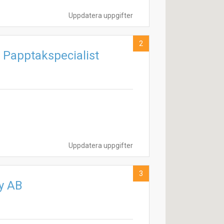
Uppdatera uppgifter
2
 Papptakspecialist
Uppdatera uppgifter
3
by AB