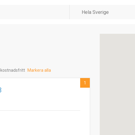
 kostnadsfritt
Markera alla
1
B