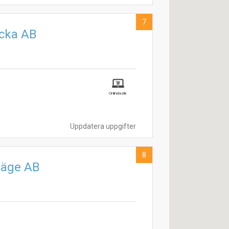
7
acka AB
Onlinebutik
Uppdatera uppgifter
8
läge AB