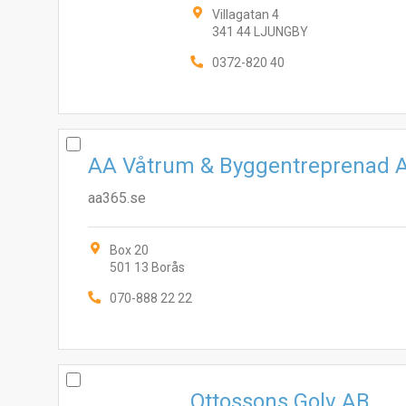
Villagatan 4
341 44 LJUNGBY
0372-820 40
AA Våtrum & Byggentreprenad 
aa365.se
Box 20
501 13 Borås
070-888 22 22
Ottossons Golv AB