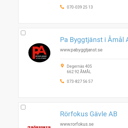
070-039 25 13
Pa Byggtjänst i Åmål
www.pabyggtjanst.se
Degernäs 405
662 92 ÅMÅL
073-827 56 57
Rörfokus Gävle AB
www.rorfokus.se