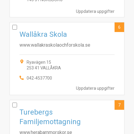
Uppdatera uppgifter
6
10
1
Wallåkra Skola
9
2
7
8
3
4
6
www.wallakraskolaochforskola.se
Ryavägen 15
253 41 VALLÅKRA
042-4537700
Uppdatera uppgifter
7
Turebergs
Familjemottagning
www.herabarnmorskor.se