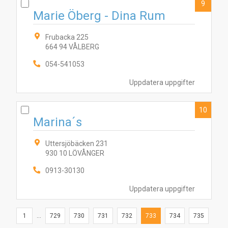
9
Marie Öberg - Dina Rum
Frubacka 225
664 94 VÅLBERG
054-541053
Uppdatera uppgifter
10
Marina´s
Uttersjöbäcken 231
930 10 LÖVÅNGER
0913-30130
Uppdatera uppgifter
1
...
729
730
731
732
733
734
735