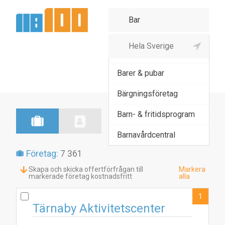
Bär-, nöt- & annan
fruktodling
Barer & pubar
Bärgningsföretag
Barn- & fritidsprogram
Barnavårdcentral
Företag:
7 361
Skapa och skicka offertförfrågan till
Markera
markerade företag kostnadsfritt
alla
1
Tärnaby Aktivitetscenter