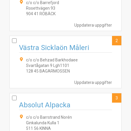
c/o c/o Barrefjord
Rosettvägen 93
904 41 RÖBÄCK
Uppdatera uppgifter
2
Västra Sicklaön Måleri
c/o c/o Behzad Barkhodaee
Svartågatan 9 Lgh1101
128 45 BAGARMOSSEN
Uppdatera uppgifter
3
Absolut Alpacka
c/o c/o Barrstrand Norén
Ginkalunda Kulla 1
511 56 KINNA