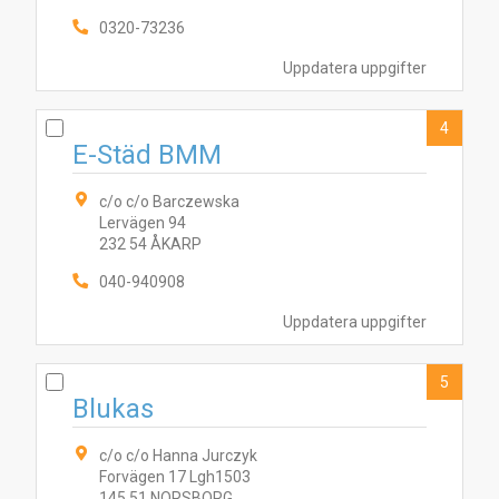
0320-73236
Uppdatera uppgifter
4
E-Städ BMM
c/o c/o Barczewska
Lervägen 94
232 54 ÅKARP
040-940908
Uppdatera uppgifter
5
Blukas
c/o c/o Hanna Jurczyk
Forvägen 17 Lgh1503
145 51 NORSBORG