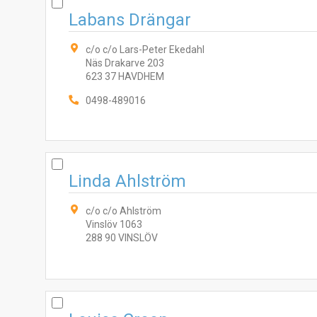
Labans Drängar
c/o c/o Lars-Peter Ekedahl
Näs Drakarve 203
623 37 HAVDHEM
0498-489016
Linda Ahlström
c/o c/o Ahlström
Vinslöv 1063
288 90 VINSLÖV