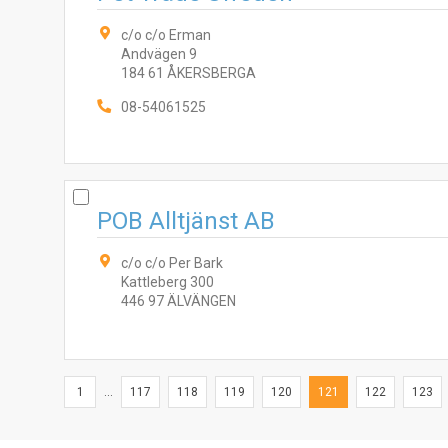
c/o c/o Erman
Andvägen 9
184 61 ÅKERSBERGA
08-54061525
POB Alltjänst AB
c/o c/o Per Bark
Kattleberg 300
446 97 ÄLVÄNGEN
1
...
117
118
119
120
121
122
123