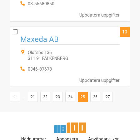
08-55680850
Uppdatera uppgifter
10
Maxeda AB
Olofsbo 136
311 91 FALKENBERG
0346-87678
Uppdatera uppgifter
1
...
21
22
23
24
25
26
27
Nödnummer
Annonsera
Användarvillkor