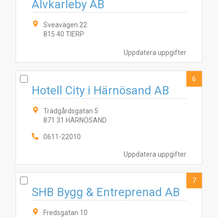
Älvkarleby AB
6
5
2
4
7
9
1
8
10
3
Sveavägen 22
815 40 TIERP
Uppdatera uppgifter
6
Hotell City i Härnösand AB
Trädgårdsgatan 5
871 31 HÄRNÖSAND
0611-22010
Uppdatera uppgifter
7
SHB Bygg & Entreprenad AB
Fredsgatan 10