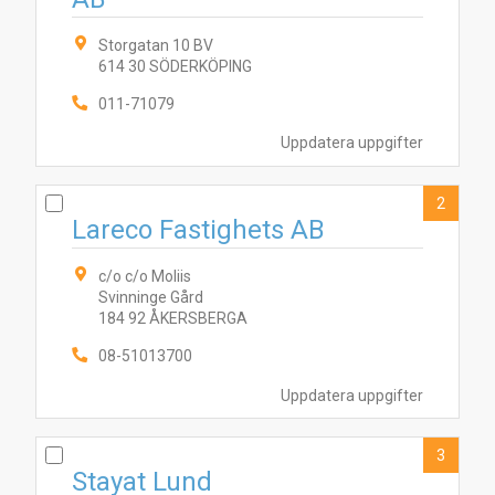
Storgatan 10 BV
614 30 SÖDERKÖPING
011-71079
Uppdatera uppgifter
2
Lareco Fastighets AB
c/o c/o Moliis
Svinninge Gård
184 92 ÅKERSBERGA
08-51013700
Uppdatera uppgifter
3
Stayat Lund