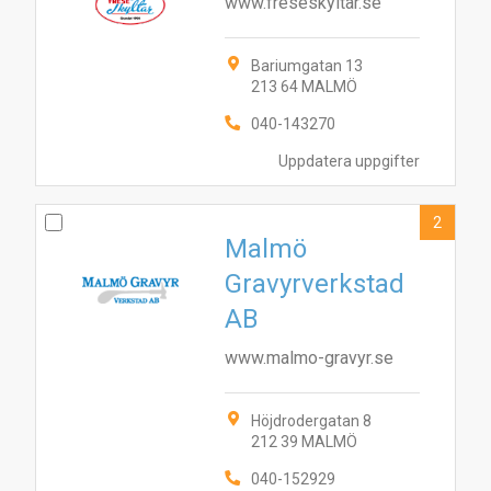
www.freseskyltar.se
Bariumgatan 13
213 64 MALMÖ
040-143270
Uppdatera uppgifter
2
Malmö
Gravyrverkstad
AB
www.malmo-gravyr.se
Höjdrodergatan 8
212 39 MALMÖ
040-152929