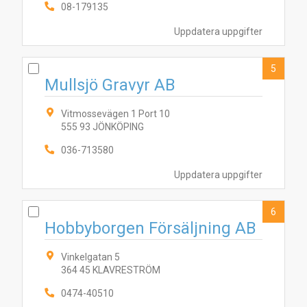
08-179135
Uppdatera uppgifter
9
3
4
7
5
8
6
1
2
5
Mullsjö Gravyr AB
Vitmossevägen 1 Port 10
555 93 JÖNKÖPING
036-713580
Uppdatera uppgifter
6
Hobbyborgen Försäljning AB
Vinkelgatan 5
364 45 KLAVRESTRÖM
0474-40510