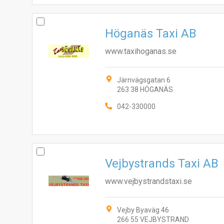
Höganäs Taxi AB
www.taxihoganas.se
Järnvägsgatan 6
263 38 HÖGANÄS
042-330000
Vejbystrands Taxi AB
www.vejbystrandstaxi.se
Vejby Byaväg 46
266 55 VEJBYSTRAND