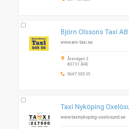
Björn Olssons Taxi AB
www.are-taxi.se
Årevägen 2
837 51 ÅRE
0647-505 55
Taxi Nyköping Oxelö
www.taxinykoping-oxelosund.se