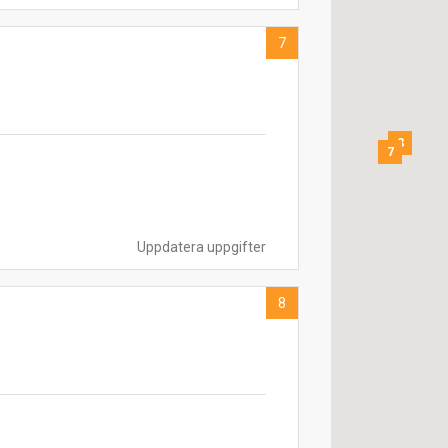
7
8
7
Uppdatera uppgifter
8