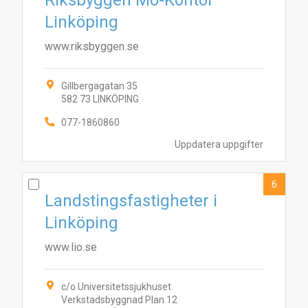
Riksbyggen Mo-Kontor
Linköping
www.riksbyggen.se
Gillbergagatan 35
582 73 LINKÖPING
077-1860860
1
4
5
6
8
9
2
7
Uppdatera uppgifter
6
Landstingsfastigheter i
Linköping
www.lio.se
c/o Universitetssjukhuset
Verkstadsbyggnad Plan 12