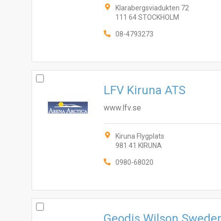
Klarabergsviadukten 72
111 64 STOCKHOLM
08-4793273
LFV Kiruna ATS
www.lfv.se
Kiruna Flygplats
981 41 KIRUNA
0980-68020
Geodis Wilson Swede