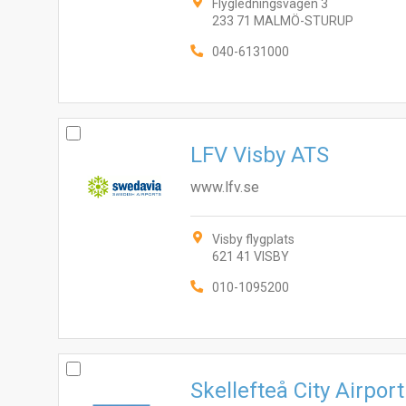
Flygledningsvägen 3
233 71 MALMÖ-STURUP
040-6131000
LFV Visby ATS
www.lfv.se
Visby flygplats
621 41 VISBY
010-1095200
Skellefteå City Airpor