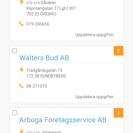
c/o c/o Gårdelin
Köpmangatan 37 Lgh1301
702 23 ÖREBRO
019-245656
Uppdatera uppgifter
2
Walters Bud AB
Trädgårdsgatan 19
172 38 SUNDBYBERG
08-211010
Uppdatera uppgifter
3
Arboga Företagsservice AB
c/o c/o Johansson