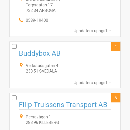
Torpsgatan 17
732 34 ARBOGA
0589-19400
Uppdatera uppgifter
1
3
7
2
5
4
4
Buddybox AB
Verkstadsgatan 4
233 51 SVEDALA
Uppdatera uppgifter
5
Filip Trulssons Transport AB
Persavägen 1
283 96 KILLEBERG