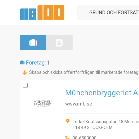
Företag:
1
Skapa och skicka offertförfrågan till markerade företag
Münchenbryggeriet A
www.m-b.se
Torkel Knutssonsgatan 18 Mercor
118 49 STOCKHOLM
08-6583000