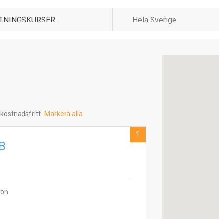
 kostnadsfritt
Markera alla
1
B
ion