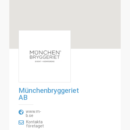
Münchenbryggeriet
AB
www.m-
b.se
Kontakta
företaget