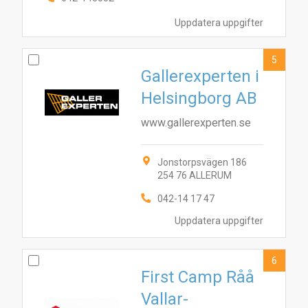
Uppdatera uppgifter
5
Gallerexperten i
Helsingborg AB
www.gallerexperten.se
Jonstorpsvägen 186
254 76 ALLERUM
042-14 17 47
Uppdatera uppgifter
10
1
2
4
5
7
8
9
3
6
6
First Camp Råå
Vallar-