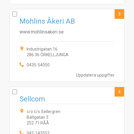
3
Mohlins Åkeri AB
www.mohlinsakeri.se
Industrigatan 16
286 36 ÖRKELLJUNGA
0435-54050
Uppdatera uppgifter
4
Sellcom
c/o c/o Sellergren
Bältgatan 3
252 71 RÅÅ
042-143552