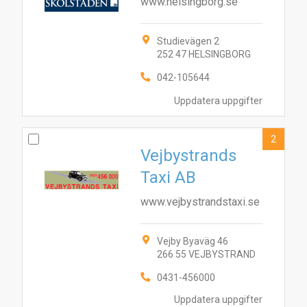
www.helsingborg.se
Studievägen 2
252 47 HELSINGBORG
042-105644
Uppdatera uppgifter
2
Vejbystrands
Taxi AB
www.vejbystrandstaxi.se
Vejby Byaväg 46
266 55 VEJBYSTRAND
0431-456000
Uppdatera uppgifter