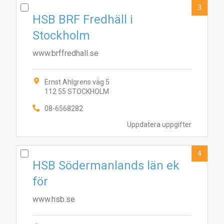
3
HSB BRF Fredhäll i
Stockholm
www.brffredhall.se
Ernst Ahlgrens väg 5
112 55 STOCKHOLM
08-6568282
Uppdatera uppgifter
4
HSB Södermanlands län ek
för
www.hsb.se