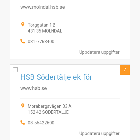
www.molndal.hsb.se
Torggatan 1 B
431 35 MÖLNDAL
031-7768400
Uppdatera uppgifter
7
HSB Södertälje ek för
www.hsb.se
Morabergsvägen 33 A
152 42 SÖDERTÄLJE
08-55422600
Uppdatera uppgifter