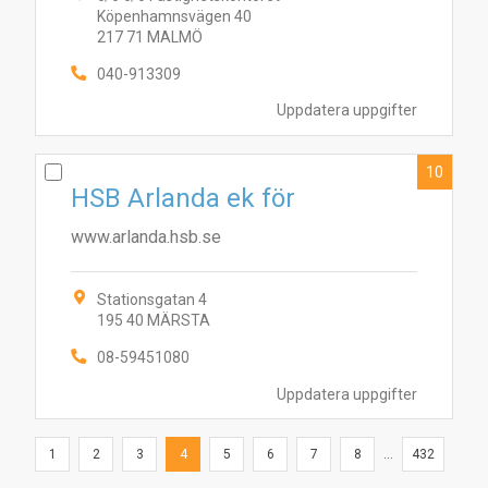
Köpenhamnsvägen 40
217 71 MALMÖ
040-913309
Uppdatera uppgifter
10
HSB Arlanda ek för
www.arlanda.hsb.se
Stationsgatan 4
195 40 MÄRSTA
08-59451080
Uppdatera uppgifter
1
2
3
4
5
6
7
8
...
432