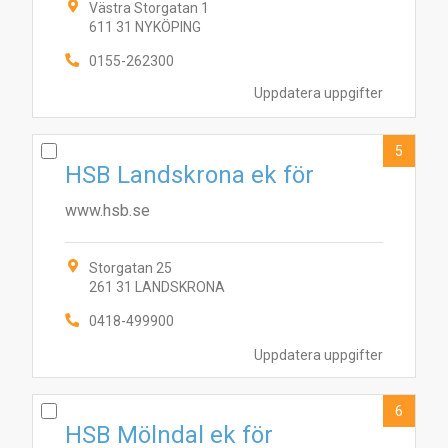
Västra Storgatan 1
611 31 NYKÖPING
0155-262300
Uppdatera uppgifter
5
HSB Landskrona ek för
www.hsb.se
Storgatan 25
261 31 LANDSKRONA
10
1
3
7
4
8
6
5
9
2
0418-499900
Uppdatera uppgifter
6
HSB Mölndal ek för