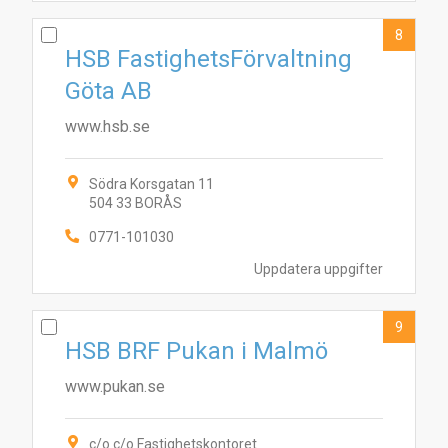
8
HSB FastighetsFörvaltning
Göta AB
www.hsb.se
Södra Korsgatan 11
504 33 BORÅS
0771-101030
Uppdatera uppgifter
9
HSB BRF Pukan i Malmö
www.pukan.se
c/o c/o Fastighetskontoret