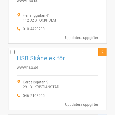
www.hsb.se
Fleminggatan 41
112 32 STOCKHOLM
010-4420200
Uppdatera uppgifter
2
HSB Skåne ek för
www.hsb.se
Cardellsgatan 5
291 31 KRISTIANSTAD
046-2108400
Uppdatera uppgifter