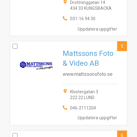
Drottninggatan 14
434 33 KUNGSBACKA
031-16 94 30
Uppdatera uppgifter
5
Mattssons Foto
& Video AB
www.mattssonsfoto.se
Klostergatan 3
222 22 LUND
1
10
3
6
7
4
2
046-2111204
9
5
8
Uppdatera uppgifter
6