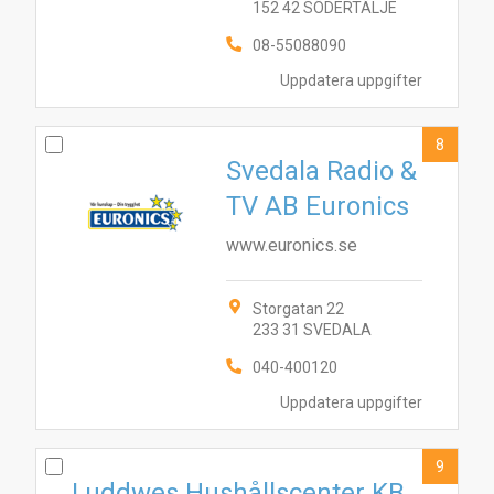
152 42 SÖDERTÄLJE
08-55088090
Uppdatera uppgifter
8
Svedala Radio &
TV AB Euronics
www.euronics.se
Storgatan 22
233 31 SVEDALA
040-400120
Uppdatera uppgifter
9
Luddwes Hushållscenter KB