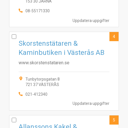
153 30 JÄRNA
08-55171330
Uppdatera uppgifter
4
Skorstenstätaren &
Kaminbutiken i Västerås AB
www.skorstenstataren.se
Tunbytorpsgatan 8
721 37 VÄSTERÅS
021-412340
Uppdatera uppgifter
5
Allanssons Kakel &