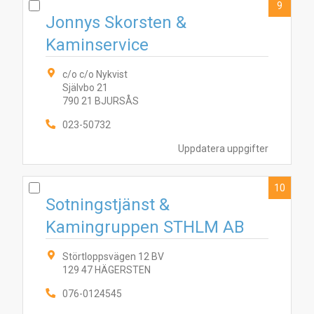
9
Jonnys Skorsten &
Kaminservice
c/o c/o Nykvist
Självbo 21
790 21 BJURSÅS
023-50732
Uppdatera uppgifter
10
Sotningstjänst &
Kamingruppen STHLM AB
Störtloppsvägen 12 BV
129 47 HÄGERSTEN
076-0124545