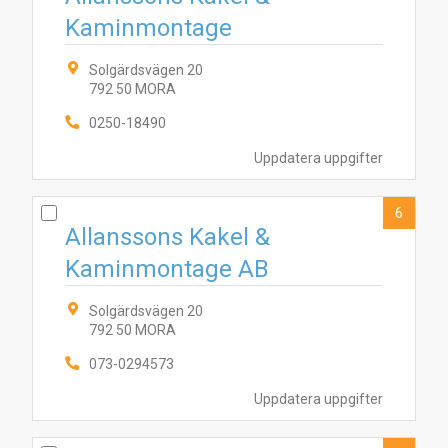
Kaminmontage
Solgärdsvägen 20
792 50 MORA
0250-18490
5
6
9
2
10
7
4
8
1
3
Uppdatera uppgifter
6
Allanssons Kakel &
Kaminmontage AB
Solgärdsvägen 20
792 50 MORA
073-0294573
Uppdatera uppgifter