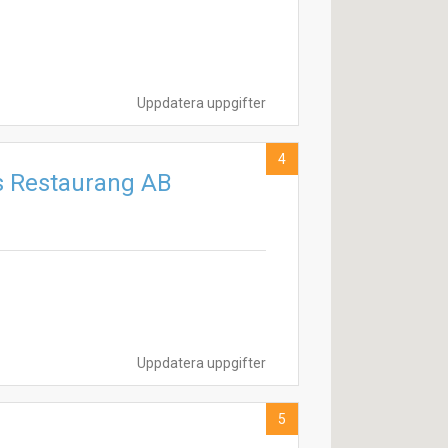
Uppdatera uppgifter
4
s Restaurang AB
Uppdatera uppgifter
5