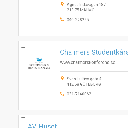
Agnesfridsvägen 187
213 75 MALMÖ
040-228225
Chalmers Studentkår
www.chalmerskonferens.se
Sven Hultins gata 4
412 58 GÖTEBORG
031-7140062
AV-Huset