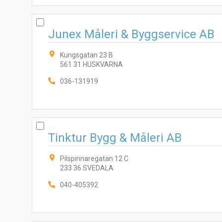
Junex Måleri & Byggservice AB
Kungsgatan 23 B
561 31 HUSKVARNA
036-131919
Tinktur Bygg & Måleri AB
Pilspinnaregatan 12 C
233 36 SVEDALA
040-405392