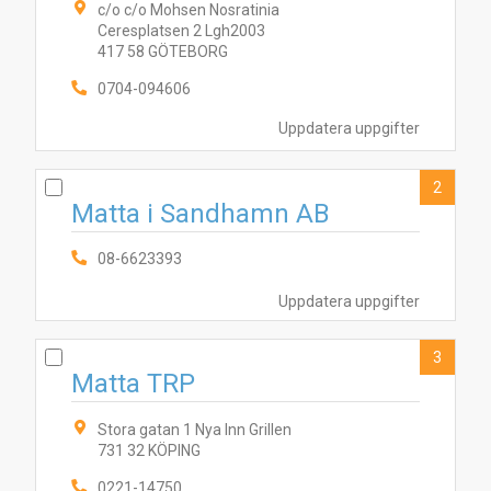
c/o c/o Mohsen Nosratinia
Ceresplatsen 2 Lgh2003
417 58 GÖTEBORG
0704-094606
Uppdatera uppgifter
2
Matta i Sandhamn AB
08-6623393
Uppdatera uppgifter
3
Matta TRP
Stora gatan 1 Nya Inn Grillen
731 32 KÖPING
0221-14750