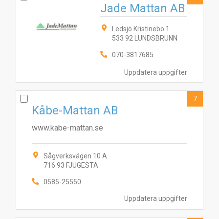
Jade Mattan AB
10
3
4
6
7
5
8
1
9
Ledsjö Kristinebo 1
533 92 LUNDSBRUNN
070-3817685
Uppdatera uppgifter
7
Kåbe-Mattan AB
www.kabe-mattan.se
Sågverksvägen 10 A
716 93 FJUGESTA
0585-25550
Uppdatera uppgifter