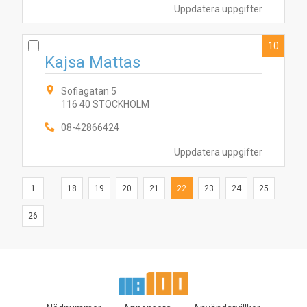
Uppdatera uppgifter
10
Kajsa Mattas
Sofiagatan 5
116 40 STOCKHOLM
08-42866424
Uppdatera uppgifter
1
...
18
19
20
21
22
23
24
25
26