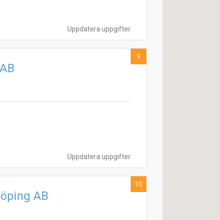
Uppdatera uppgifter
9
 AB
Uppdatera uppgifter
10
köping AB