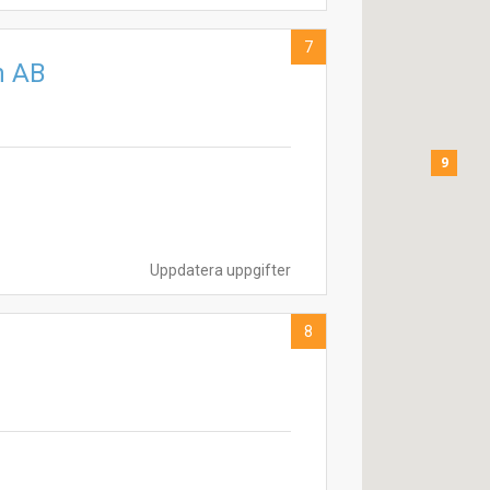
7
n AB
9
Uppdatera uppgifter
8