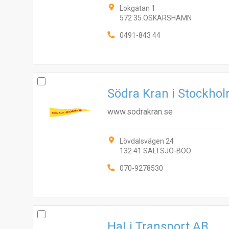
Lokgatan 1
572 35 OSKARSHAMN
0491-843 44
Södra Kran i Stockho
www.sodrakran.se
Lövdalsvägen 24
132 41 SALTSJÖ-BOO
070-9278530
HaLi Transport AB