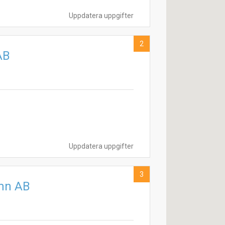
Uppdatera uppgifter
2
AB
Uppdatera uppgifter
3
amn AB