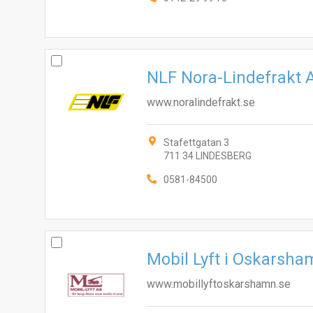
NLF Nora-Lindefrakt 
www.noralindefrakt.se
Stafettgatan 3
711 34 LINDESBERG
0581-84500
Mobil Lyft i Oskarsh
www.mobillyftoskarshamn.se