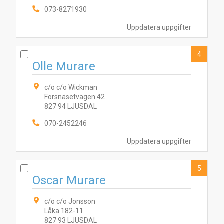
073-8271930
Uppdatera uppgifter
4
Olle Murare
c/o c/o Wickman
Forsnäsetvägen 42
827 94 LJUSDAL
070-2452246
Uppdatera uppgifter
5
Oscar Murare
c/o c/o Jonsson
Låka 182-11
4
5
10
2
7
3
9
6
8
1
827 93 LJUSDAL