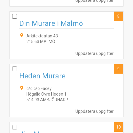
Uppdatera uppgifter
8
Din Murare i Malmö
Arkitektgatan 43
215 63 MALMÖ
Uppdatera uppgifter
9
Heden Murare
c/o c/o Facey
Högalid Övre Heden 1
514 93 AMBJÖRNARP
Uppdatera uppgifter
10