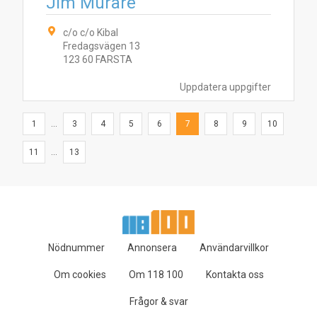
Jim Murare
c/o c/o Kibal
Fredagsvägen 13
123 60 FARSTA
Uppdatera uppgifter
1
...
3
4
5
6
7
8
9
10
11
...
13
Nödnummer
Annonsera
Användarvillkor
Om cookies
Om 118 100
Kontakta oss
Frågor & svar