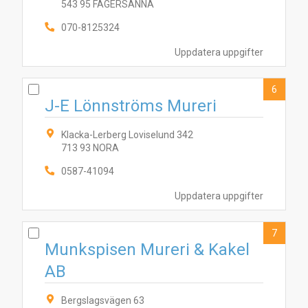
543 95 FAGERSANNA
070-8125324
6
7
5
1
2
3
9
10
4
8
Uppdatera uppgifter
6
J-E Lönnströms Mureri
Klacka-Lerberg Loviselund 342
713 93 NORA
0587-41094
Uppdatera uppgifter
7
Munkspisen Mureri & Kakel
AB
Bergslagsvägen 63