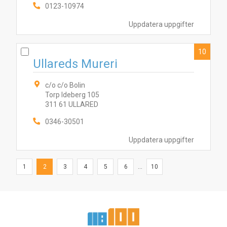
0123-10974
Uppdatera uppgifter
10
Ullareds Mureri
c/o c/o Bolin
Torp Ideberg 105
311 61 ULLARED
0346-30501
Uppdatera uppgifter
1
2
3
4
5
6
...
10