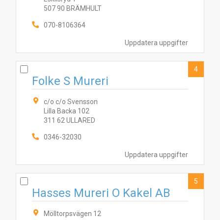
507 90 BRÄMHULT
070-8106364
Uppdatera uppgifter
4
Folke S Mureri
c/o c/o Svensson
Lilla Backa 102
311 62 ULLARED
0346-32030
Uppdatera uppgifter
5
Hasses Mureri O Kakel AB
Mölltorpsvägen 12