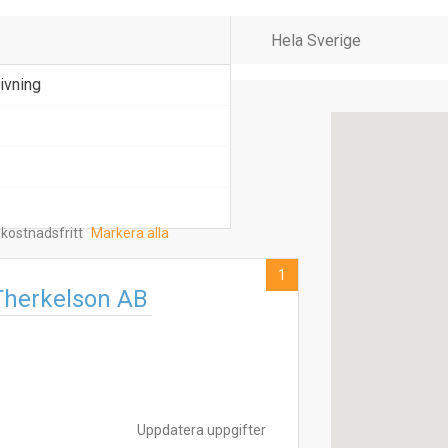
ivning
 kostnadsfritt
Markera alla
1
Therkelson AB
Uppdatera uppgifter