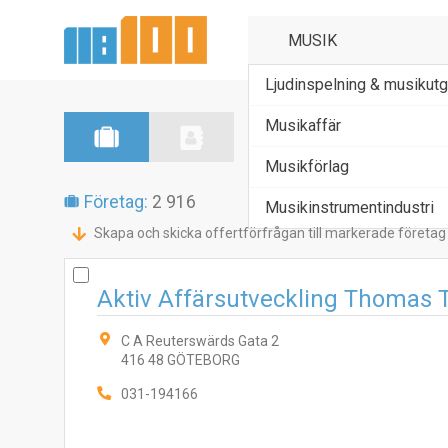
Ljudinspelning & musikutg
Musikaffär
Musikförlag
Företag:
2 916
Musikinstrumentindustri
Skapa och skicka offertförfrågan till markerade företag
Aktiv Affärsutveckling Thomas 
C A Reuterswärds Gata 2
416 48 GÖTEBORG
031-194166