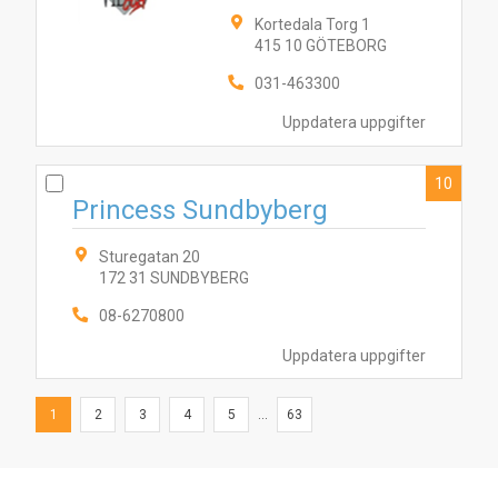
Kortedala Torg 1
415 10 GÖTEBORG
031-463300
Uppdatera uppgifter
10
Princess Sundbyberg
Sturegatan 20
172 31 SUNDBYBERG
08-6270800
Uppdatera uppgifter
1
2
3
4
5
...
63