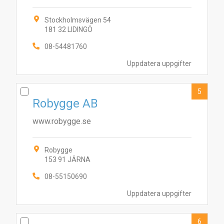
Stockholmsvägen 54
181 32 LIDINGÖ
08-54481760
Uppdatera uppgifter
5
Robygge AB
www.robygge.se
7
10
2
4
5
6
9
1
3
8
Robygge
153 91 JÄRNA
08-55150690
Uppdatera uppgifter
6