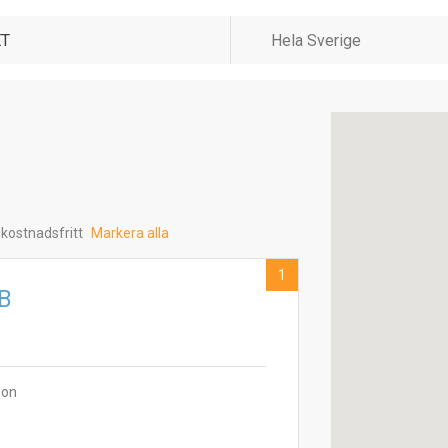
 kostnadsfritt
Markera alla
1
B
ion