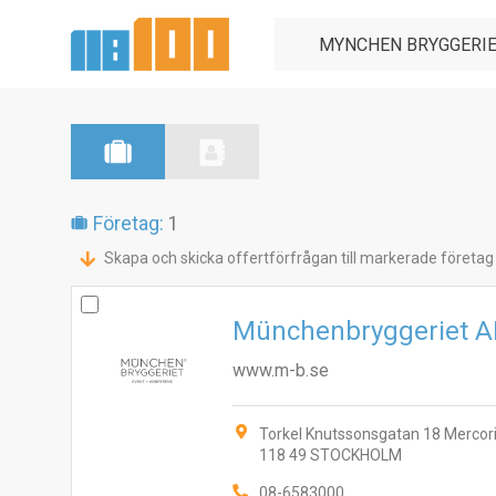
Företag:
1
Skapa och skicka offertförfrågan till markerade företag
Münchenbryggeriet A
www.m-b.se
Torkel Knutssonsgatan 18 Mercor
118 49 STOCKHOLM
08-6583000