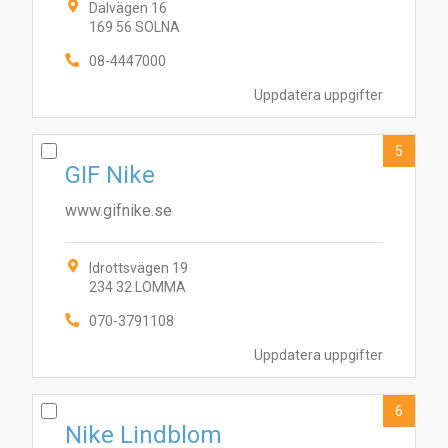
Dalvägen 16
169 56 SOLNA
08-4447000
Uppdatera uppgifter
5
GIF Nike
www.gifnike.se
8
1
4
6
9
7
10
2
5
Idrottsvägen 19
234 32 LOMMA
070-3791108
Uppdatera uppgifter
6
Nike Lindblom