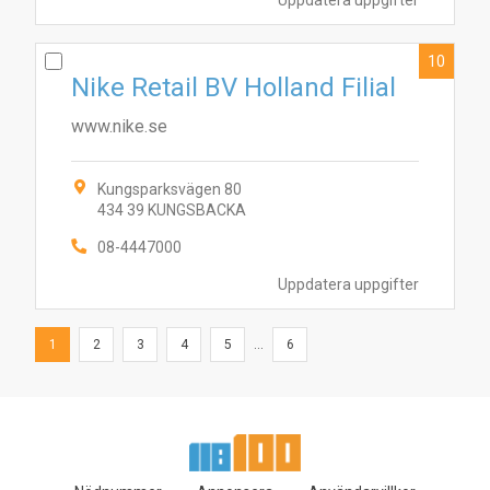
10
Nike Retail BV Holland Filial
www.nike.se
Kungsparksvägen 80
434 39 KUNGSBACKA
08-4447000
Uppdatera uppgifter
1
2
3
4
5
...
6