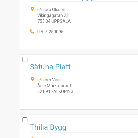
c/o c/o Olsson
Vikingagatan 23
753 34 UPPSALA
0707-250095
Sätuna Platt
c/o c/o Vass
Åsle Markatorpet
521 91 FALKÖPING
Thilia Bygg