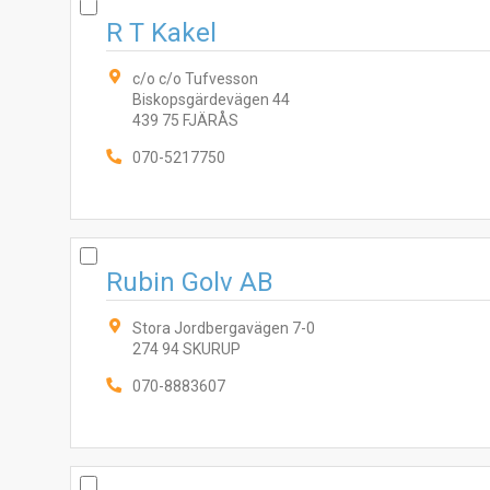
R T Kakel
c/o c/o Tufvesson
Biskopsgärdevägen 44
439 75 FJÄRÅS
070-5217750
Rubin Golv AB
Stora Jordbergavägen 7-0
274 94 SKURUP
070-8883607