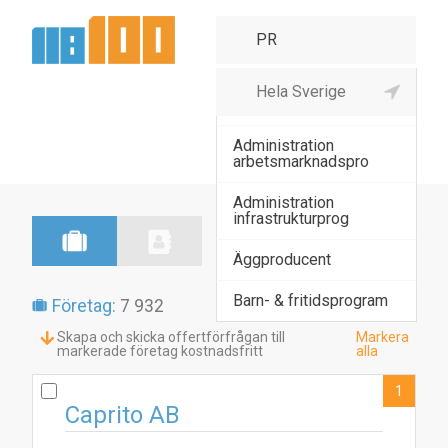
Admin av andra
näringslivsprogra
Administration
arbetsmarknadspro
Administration
infrastrukturprog
Äggproducent
Barn- & fritidsprogram
Företag:
7 932
Skapa och skicka offertförfrågan till
Markera
markerade företag kostnadsfritt
alla
1
Caprito AB