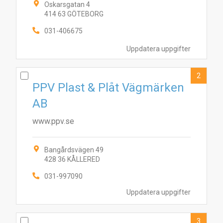
Oskarsgatan 4
414 63 GÖTEBORG
031-406675
Uppdatera uppgifter
2
PPV Plast & Plåt Vägmärken
AB
www.ppv.se
Bangårdsvägen 49
428 36 KÅLLERED
031-997090
Uppdatera uppgifter
3