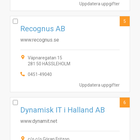
Uppdatera uppgifter
5
Recognus AB
www.recognus.se
Väpnaregatan 15
281 50 HÄSSLEHOLM
0451-49040
Uppdatera uppgifter
7
4
10
1
2
9
6
5
8
3
6
Dynamisk IT i Halland AB
www.dynamit.net
c/o c/o Göran Fritzon