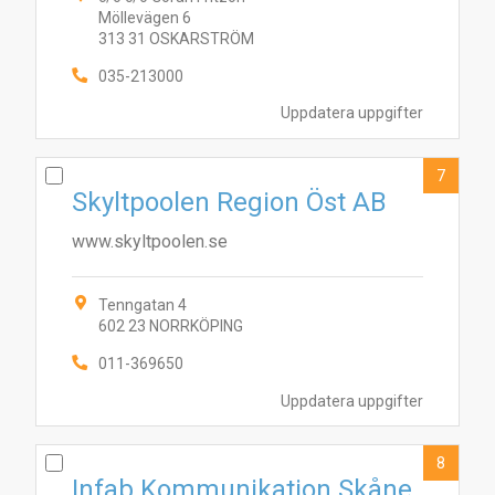
Möllevägen 6
313 31 OSKARSTRÖM
035-213000
Uppdatera uppgifter
7
Skyltpoolen Region Öst AB
www.skyltpoolen.se
Tenngatan 4
602 23 NORRKÖPING
011-369650
Uppdatera uppgifter
8
Infab Kommunikation Skåne