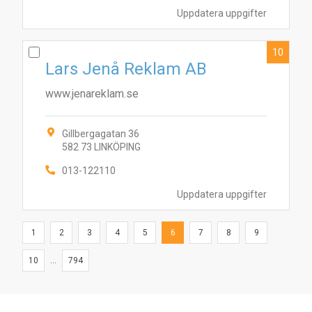
Uppdatera uppgifter
10
Lars Jenå Reklam AB
www.jenareklam.se
Gillbergagatan 36
582 73 LINKÖPING
013-122110
Uppdatera uppgifter
1
2
3
4
5
6
7
8
9
10
...
794