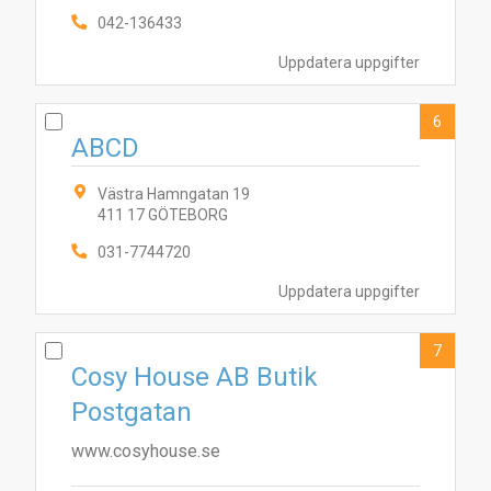
042-136433
Uppdatera uppgifter
9
1
8
3
2
7
6
5
4
6
ABCD
Västra Hamngatan 19
411 17 GÖTEBORG
031-7744720
Uppdatera uppgifter
7
Cosy House AB Butik
Postgatan
www.cosyhouse.se