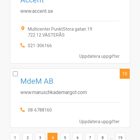
Accent
www.accent.se
Multicenter PunktStora gatan 19
722 12 VÄSTERÅS
021-306166
Uppdatera uppgifter
10
MdeM AB
www.maruschkademargot.com
08-6788160
Uppdatera uppgifter
1
2
3
4
5
6
7
8
...
19