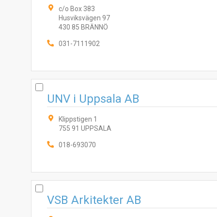
c/o Box 383
Husviksvägen 97
430 85 BRÄNNÖ
031-7111902
UNV i Uppsala AB
Klippstigen 1
755 91 UPPSALA
018-693070
VSB Arkitekter AB