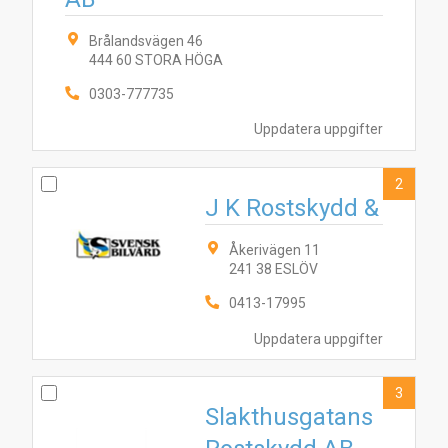
Brålandsvägen 46
444 60 STORA HÖGA
0303-777735
Uppdatera uppgifter
2
J K Rostskydd &
Åkerivägen 11
241 38 ESLÖV
0413-17995
Uppdatera uppgifter
3
Slakthusgatans