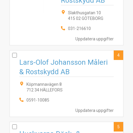
Rostskydd AB
Slakthusgatan 10
415 02 GÖTEBORG
031-216610
Uppdatera uppgifter
4
Lars-Olof Johansson Måleri
& Rostskydd AB
Köpmannavägen 8
712 34 HÄLLEFORS
0591-10085
Uppdatera uppgifter
5