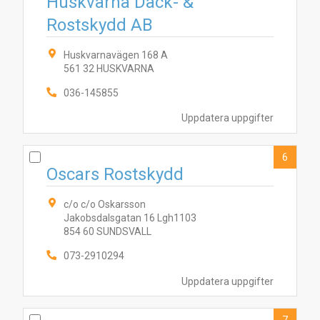
Huskvarna Däck- &
Rostskydd AB
Huskvarnavägen 168 A
561 32 HUSKVARNA
6
036-145855
4
8
9
1
3
5
7
10
2
Uppdatera uppgifter
6
Oscars Rostskydd
c/o c/o Oskarsson
Jakobsdalsgatan 16 Lgh1103
854 60 SUNDSVALL
073-2910294
Uppdatera uppgifter