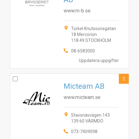
www.m-b.se
Torkel Knutssonsgatan
18 Mercorion
118 49 STOCKHOLM
08-6583000
Uppdatera uppgifter
2
Micteam AB
www.micteam.se
Stavsnäsvägen 143
139 60 VÄRMDÖ
073-7409098