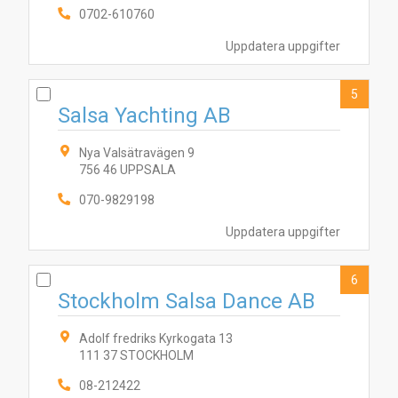
0702-610760
Uppdatera uppgifter
5
Salsa Yachting AB
1
2
4
5
6
8
9
10
3
7
Nya Valsätravägen 9
756 46 UPPSALA
070-9829198
Uppdatera uppgifter
6
Stockholm Salsa Dance AB
Adolf fredriks Kyrkogata 13
111 37 STOCKHOLM
08-212422