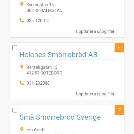
4
6
5
3
7
8
9
10
Kyrkogatan 15
302 42 HALMSTAD
035-120015
Uppdatera uppgifter
6
Helenes Smörrebröd AB
Berzeliigatan 13
412 53 GÖTEBORG
031-202080
Uppdatera uppgifter
7
Små Smörrebröd Sverige
c/o Arndt