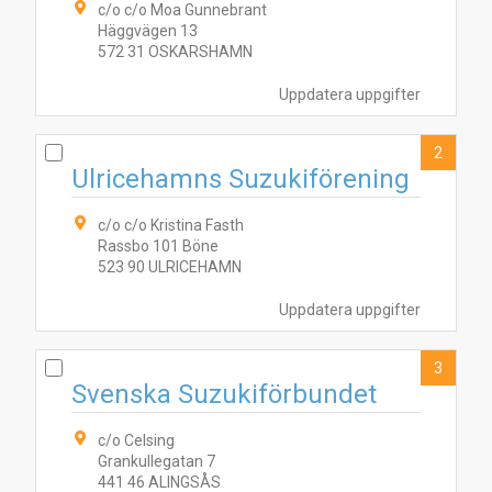
c/o c/o Moa Gunnebrant
Häggvägen 13
572 31 OSKARSHAMN
Uppdatera uppgifter
2
Ulricehamns Suzukiförening
c/o c/o Kristina Fasth
Rassbo 101 Böne
3
2
1
4
523 90 ULRICEHAMN
Uppdatera uppgifter
3
Svenska Suzukiförbundet
c/o Celsing
Grankullegatan 7
441 46 ALINGSÅS