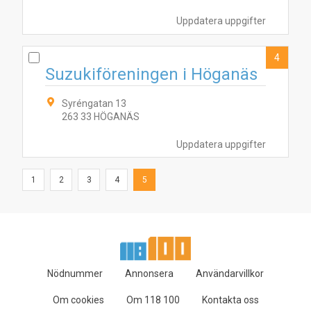
Uppdatera uppgifter
4
Suzukiföreningen i Höganäs
Syréngatan 13
263 33 HÖGANÄS
Uppdatera uppgifter
1
2
3
4
5
Nödnummer
Annonsera
Användarvillkor
Om cookies
Om 118 100
Kontakta oss