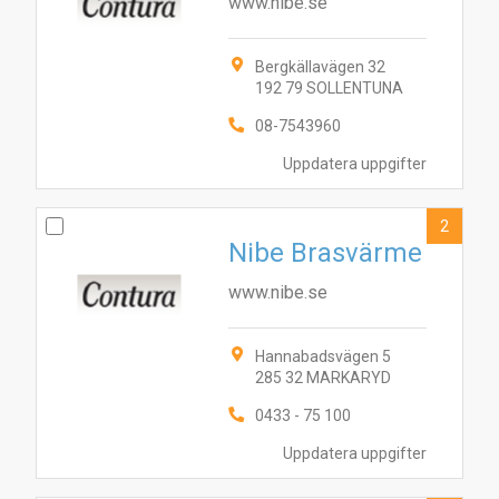
www.nibe.se
Bergkällavägen 32
192 79 SOLLENTUNA
08-7543960
Uppdatera uppgifter
2
Nibe Brasvärme
www.nibe.se
Hannabadsvägen 5
285 32 MARKARYD
1
2
3
4
0433 - 75 100
Uppdatera uppgifter