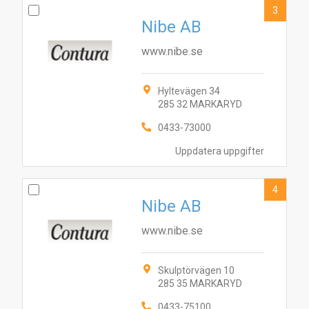
3
Nibe AB
www.nibe.se
Hyltevägen 34
285 32 MARKARYD
0433-73000
Uppdatera uppgifter
4
Nibe AB
www.nibe.se
Skulptörvägen 10
285 35 MARKARYD
0433-75100