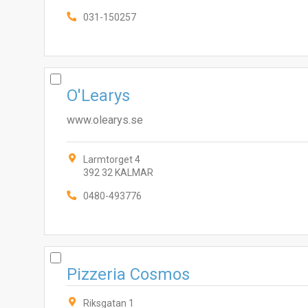
031-150257
O'Learys
www.olearys.se
Larmtorget 4
392 32 KALMAR
0480-493776
Pizzeria Cosmos
Riksgatan 1