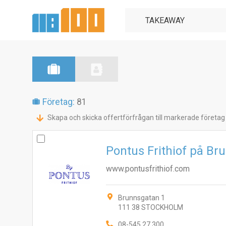
Företag:
81
Skapa och skicka offertförfrågan till markerade företag
Pontus Frithiof på Br
www.pontusfrithiof.com
Brunnsgatan 1
111 38 STOCKHOLM
08-545 27 300