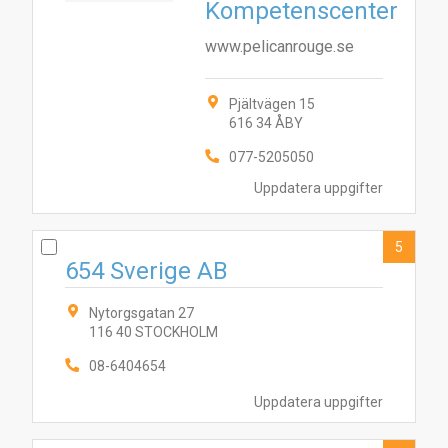
Kompetenscenter
www.pelicanrouge.se
Pjältvägen 15
616 34 ÅBY
077-5205050
Uppdatera uppgifter
5
654 Sverige AB
Nytorgsgatan 27
116 40 STOCKHOLM
10
2
9
3
5
6
8
4
7
08-6404654
Uppdatera uppgifter
1