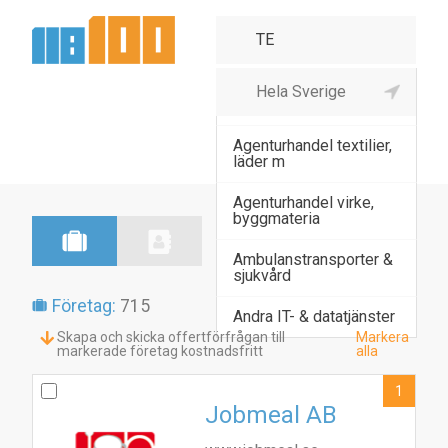
Adm högskola,
universitet & fors
Agenturhandel textilier,
läder m
Agenturhandel virke,
byggmateria
Ambulanstransporter &
sjukvård
Företag:
715
Andra IT- & datatjänster
Skapa och skicka offertförfrågan till
Markera
markerade företag kostnadsfritt
alla
1
Jobmeal AB