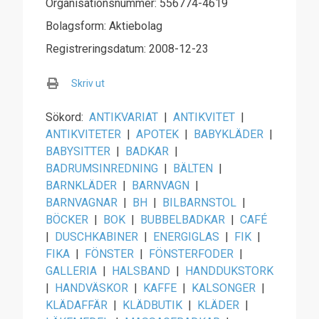
Organisationsnummer: 556774-4619
Bolagsform: Aktiebolag
Registreringsdatum: 2008-12-23
Skriv ut
Sökord:
ANTIKVARIAT
|
ANTIKVITET
|
ANTIKVITETER
|
APOTEK
|
BABYKLÄDER
|
BABYSITTER
|
BADKAR
|
BADRUMSINREDNING
|
BÄLTEN
|
BARNKLÄDER
|
BARNVAGN
|
BARNVAGNAR
|
BH
|
BILBARNSTOL
|
BÖCKER
|
BOK
|
BUBBELBADKAR
|
CAFÉ
|
DUSCHKABINER
|
ENERGIGLAS
|
FIK
|
FIKA
|
FÖNSTER
|
FÖNSTERFODER
|
GALLERIA
|
HALSBAND
|
HANDDUKSTORK
|
HANDVÄSKOR
|
KAFFE
|
KALSONGER
|
KLÄDAFFÄR
|
KLÄDBUTIK
|
KLÄDER
|