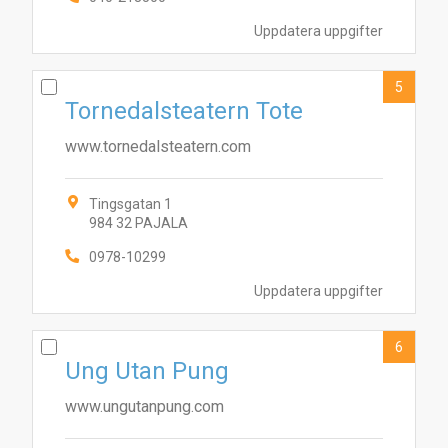
Uppdatera uppgifter
5
Tornedalsteatern Tote
www.tornedalsteatern.com
Tingsgatan 1
984 32 PAJALA
0978-10299
5
3
8
2
6
10
9
7
1
4
Uppdatera uppgifter
6
Ung Utan Pung
www.ungutanpung.com