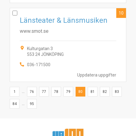
10
Länsteater & Länsmusiken
www.smot.se
Kulturgatan 3
553 24 JÖNKÖPING
036-171500
Uppdatera uppgifter
1
...
76
77
78
79
80
81
82
83
84
...
95