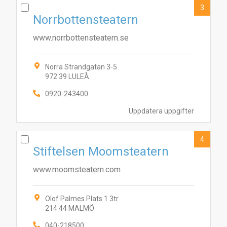
3
Norrbottensteatern
www.norrbottensteatern.se
Norra Strandgatan 3-5
972 39 LULEÅ
0920-243400
Uppdatera uppgifter
4
Stiftelsen Moomsteatern
www.moomsteatern.com
Olof Palmes Plats 1 3tr
214 44 MALMÖ
040-218500