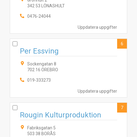
Grönhult 2
342 53 LÖNASHULT
0476-24044
10
6
1
4
8
9
7
2
3
5
Uppdatera uppgifter
6
Per Essving
Sockengatan 8
702 16 ÖREBRO
019-333273
Uppdatera uppgifter
7
Rougin Kulturproduktion
Fabriksgatan 5
503 38 BORÅS