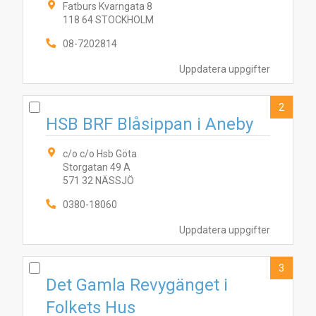
Fatburs Kvarngata 8
118 64 STOCKHOLM
08-7202814
Uppdatera uppgifter
2
HSB BRF Blåsippan i Aneby
c/o c/o Hsb Göta
Storgatan 49 A
571 32 NÄSSJÖ
0380-18060
Uppdatera uppgifter
3
Det Gamla Revygänget i
Folkets Hus