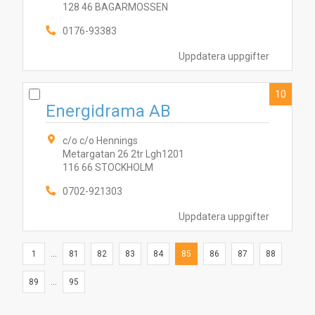
128 46 BAGARMOSSEN
0176-93383
Uppdatera uppgifter
10
Energidrama AB
c/o c/o Hennings
Metargatan 26 2tr Lgh1201
116 66 STOCKHOLM
0702-921303
Uppdatera uppgifter
1
...
81
82
83
84
85
86
87
88
89
...
95