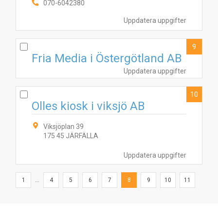
070-6042380
Uppdatera uppgifter
9
Fria Media i Östergötland AB
Uppdatera uppgifter
10
Olles kiosk i viksjö AB
Viksjöplan 39
175 45 JÄRFÄLLA
Uppdatera uppgifter
1
...
4
5
6
7
8
9
10
11