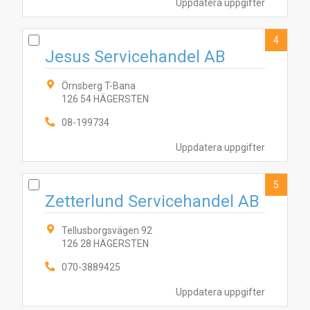
Uppdatera uppgifter
4
Jesus Servicehandel AB
Örnsberg T-Bana
126 54 HÄGERSTEN
08-199734
Uppdatera uppgifter
5
7
Zetterlund Servicehandel AB
10
3
4
5
2
1
8
Tellusborgsvägen 92
126 28 HÄGERSTEN
070-3889425
Uppdatera uppgifter