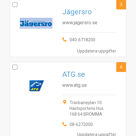
3
Jägersro
www.jagersro.se
040-6718200
Uppdatera uppgifter
4
ATG.se
www.atg.se
Travbaneplan 10
Hästsportens Hus
168 64 BROMMA
08-6272000
Uppdatera uppgifter