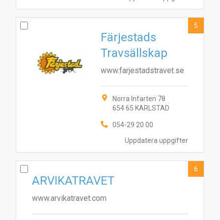
5
Färjestads
Travsällskap
www.farjestadstravet.se
Norra Infarten 78
654 65 KARLSTAD
9
7
8
054-29 20 00
6
5
2
4
1
10
Uppdatera uppgifter
6
ARVIKATRAVET
www.arvikatravet.com