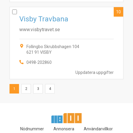
10
Visby Travbana
www.visbytravet.se
Follingbo Skrubbshagen 104
621 91 VISBY
0498-202860
Uppdatera uppgifter
1
2
3
4
Nödnummer
Annonsera
Användarvillkor