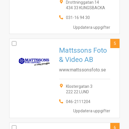
Drottninggatan 14
434 33 KUNGSBACKA
031-16 94 30
Uppdatera uppgifter
5
Mattssons Foto
& Video AB
www.mattssonsfoto.se
Klostergatan 3
222 22 LUND
046-2111204
1
10
3
6
7
4
2
9
5
8
Uppdatera uppgifter
6