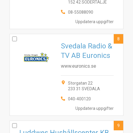
152 42 SÖDERTÄLJE
08-55088090
Uppdatera uppgifter
8
Svedala Radio &
TV AB Euronics
www.euronics.se
Storgatan 22
233 31 SVEDALA
040-400120
Uppdatera uppgifter
9
Luddwes Hushållscenter KB