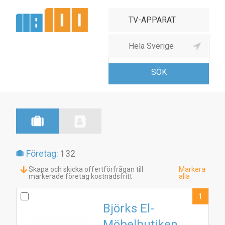
Radio- & TV-apparater,
partihand
Företag:
132
Skapa och skicka offertförfrågan till
Markera
markerade företag kostnadsfritt
alla
1
Björks El-
Möbelbutiken