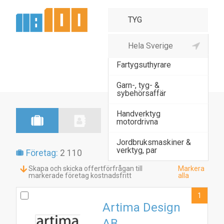
Fartygsreparationer
Fartygsuthyrare
Garn-, tyg- &
sybehörsaffär
Handverktyg
motordrivna
Jordbruksmaskiner &
verktyg, par
Företag:
2 110
Skapa och skicka offertförfrågan till
Markera
markerade företag kostnadsfritt
alla
1
Artima Design
AB