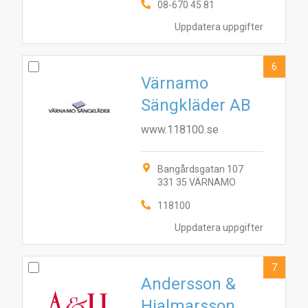
08-670 45 81
3
9
2
4
5
10
7
1
6
8
Uppdatera uppgifter
6
Värnamo
Sängkläder AB
www.118100.se
Bangårdsgatan 107
331 35 VÄRNAMO
118100
Uppdatera uppgifter
7
Andersson &
Hjalmarsson