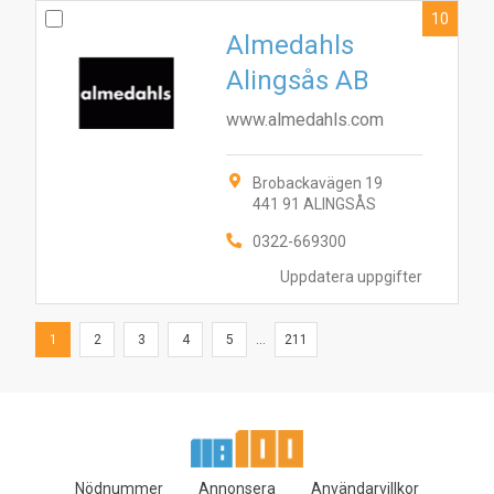
10
Almedahls
Alingsås AB
www.almedahls.com
Brobackavägen 19
441 91 ALINGSÅS
0322-669300
Uppdatera uppgifter
1
2
3
4
5
...
211
Nödnummer
Annonsera
Användarvillkor