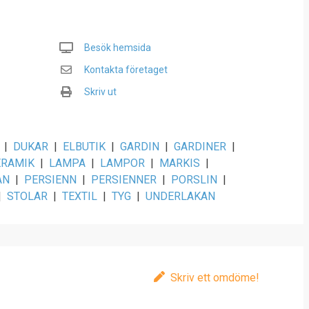
Besök hemsida
Kontakta företaget
Skriv ut
|
DUKAR
|
ELBUTIK
|
GARDIN
|
GARDINER
|
ERAMIK
|
LAMPA
|
LAMPOR
|
MARKIS
|
AN
|
PERSIENN
|
PERSIENNER
|
PORSLIN
|
|
STOLAR
|
TEXTIL
|
TYG
|
UNDERLAKAN
Skriv ett omdöme!