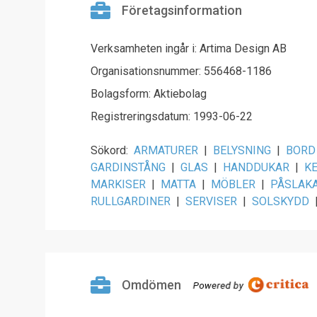
Företagsinformation
Verksamheten ingår i: Artima Design AB
Organisationsnummer: 556468-1186
Bolagsform: Aktiebolag
Registreringsdatum: 1993-06-22
Sökord:
ARMATURER
|
BELYSNING
|
BORD
GARDINSTÅNG
|
GLAS
|
HANDDUKAR
|
K
MARKISER
|
MATTA
|
MÖBLER
|
PÅSLAK
RULLGARDINER
|
SERVISER
|
SOLSKYDD
Omdömen